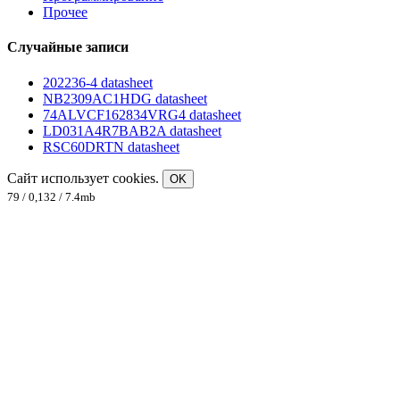
Прочее
Случайные записи
202236-4 datasheet
NB2309AC1HDG datasheet
74ALVCF162834VRG4 datasheet
LD031A4R7BAB2A datasheet
RSC60DRTN datasheet
Сайт использует cookies.
OK
79 / 0,132 / 7.4mb