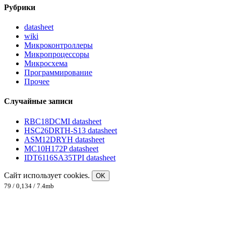
Рубрики
datasheet
wiki
Микроконтроллеры
Микропроцессоры
Микросхема
Программирование
Прочее
Случайные записи
RBC18DCMI datasheet
HSC26DRTH-S13 datasheet
ASM12DRYH datasheet
MC10H172P datasheet
IDT6116SA35TPI datasheet
Сайт использует cookies.
OK
79 / 0,134 / 7.4mb