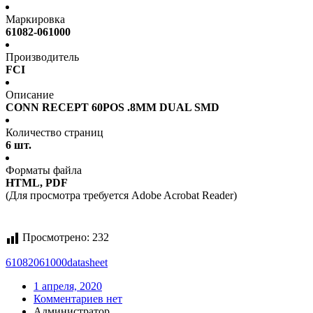
Маркировка
61082-061000
Производитель
FCI
Описание
CONN RECEPT 60POS .8MM DUAL SMD
Количество страниц
6 шт.
Форматы файла
HTML, PDF
(Для просмотра требуется Adobe Acrobat Reader)
Просмотрено:
232
61082061000
datasheet
1 апреля, 2020
Комментариев нет
Администратор