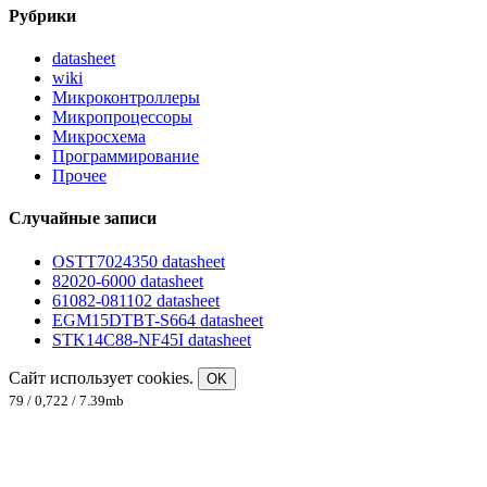
Рубрики
datasheet
wiki
Микроконтроллеры
Микропроцессоры
Микросхема
Программирование
Прочее
Случайные записи
OSTT7024350 datasheet
82020-6000 datasheet
61082-081102 datasheet
EGM15DTBT-S664 datasheet
STK14C88-NF45I datasheet
Сайт использует cookies.
OK
79 / 0,722 / 7.39mb