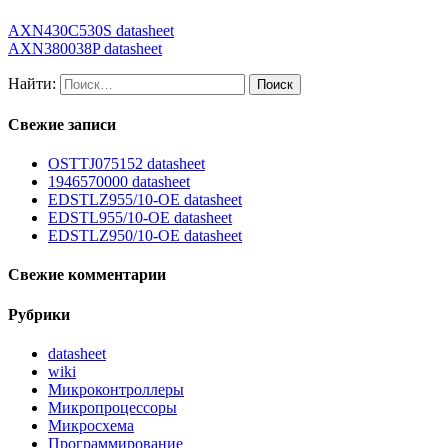
AXN430C530S datasheet
AXN380038P datasheet
Найти:
Свежие записи
OSTTJ075152 datasheet
1946570000 datasheet
EDSTLZ955/10-OE datasheet
EDSTL955/10-OE datasheet
EDSTLZ950/10-OE datasheet
Свежие комментарии
Рубрики
datasheet
wiki
Микроконтроллеры
Микропроцессоры
Микросхема
Программирование