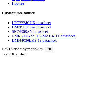
Прочее
Случайные записи
LTC2224CUK datasheet
DMN5L06K-7 datasheet
SN74368AN datasheet
CMR309T-22.1184MABJ-UT datasheet
DMN4036LK3-13 datasheet
Сайт использует cookies.
OK
79 / 0,188 / 7.4mb