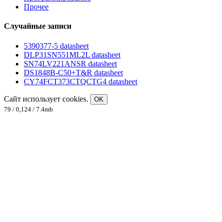
Прочее
Случайные записи
5390377-5 datasheet
DLP31SN551ML2L datasheet
SN74LV221ANSR datasheet
DS1848B-C50+T&R datasheet
CY74FCT373CTQCTG4 datasheet
Сайт использует cookies.
OK
79 / 0,124 / 7.4mb