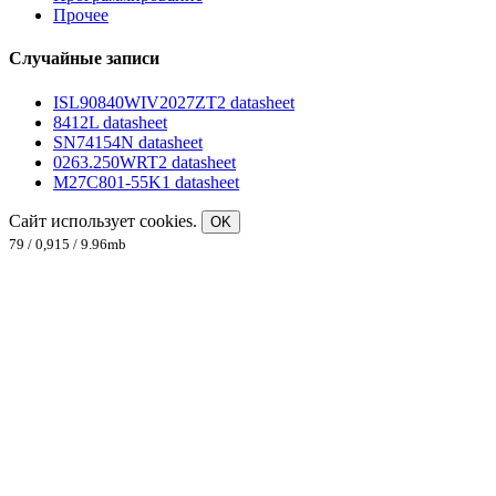
Прочее
Случайные записи
ISL90840WIV2027ZT2 datasheet
8412L datasheet
SN74154N datasheet
0263.250WRT2 datasheet
M27C801-55K1 datasheet
Сайт использует cookies.
OK
79 / 0,915 / 9.96mb