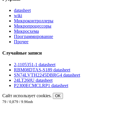
datasheet
wiki
Микроконтроллеры
Микропроцессоры
Микросхема
Программирование
Прочее
Случайные записи
2-1105351-1 datasheet
RBM08DTAS-S189 datasheet
SN74LVTH2245DBRG4 datasheet
24LT260U datasheet
P2300ECMCLRP1 datasheet
Сайт использует cookies.
OK
79 / 0,879 / 9.96mb