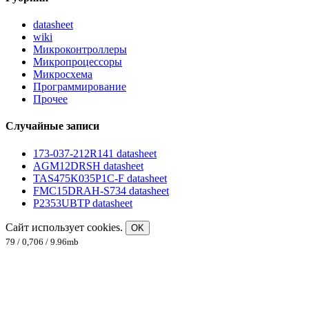
datasheet
wiki
Микроконтроллеры
Микропроцессоры
Микросхема
Программирование
Прочее
Случайные записи
173-037-212R141 datasheet
AGM12DRSH datasheet
TAS475K035P1C-F datasheet
FMC15DRAH-S734 datasheet
P2353UBTP datasheet
Сайт использует cookies.
OK
79 / 0,706 / 9.96mb