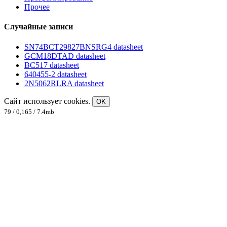
Прочее
Случайные записи
SN74BCT29827BNSRG4 datasheet
GCM18DTAD datasheet
BC517 datasheet
640455-2 datasheet
2N5062RLRA datasheet
Сайт использует cookies.
OK
79 / 0,165 / 7.4mb