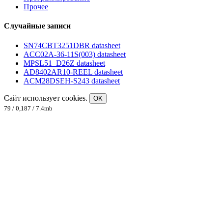
Прочее
Случайные записи
SN74CBT3251DBR datasheet
ACC02A-36-11S(003) datasheet
MPSL51_D26Z datasheet
AD8402AR10-REEL datasheet
ACM28DSEH-S243 datasheet
Сайт использует cookies.
OK
79 / 0,187 / 7.4mb