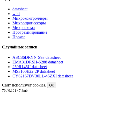
datasheet
wiki
Микроконтроллеры
Микропроцессоры
Микросхема
Программирование
Прочее
Случайные записи
ASC36DRYN-S93 datasheet
EMA31DRSH-S288 datasheet
250R145U datasheet
MS3100E22-2P datasheet
CY62167DV30LL-45ZXI datasheet
Сайт использует cookies.
OK
79 / 0,161 / 7.4mb