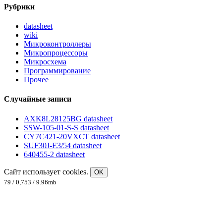
Рубрики
datasheet
wiki
Микроконтроллеры
Микропроцессоры
Микросхема
Программирование
Прочее
Случайные записи
AXK8L28125BG datasheet
SSW-105-01-S-S datasheet
CY7C421-20VXCT datasheet
SUF30J-E3/54 datasheet
640455-2 datasheet
Сайт использует cookies.
OK
79 / 0,753 / 9.96mb