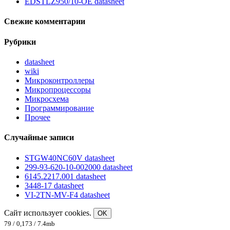
EDSTLZ950/10-OE datasheet
Свежие комментарии
Рубрики
datasheet
wiki
Микроконтроллеры
Микропроцессоры
Микросхема
Программирование
Прочее
Случайные записи
STGW40NC60V datasheet
299-93-620-10-002000 datasheet
6145.2217.001 datasheet
3448-17 datasheet
VI-2TN-MV-F4 datasheet
Сайт использует cookies.
OK
79 / 0,173 / 7.4mb