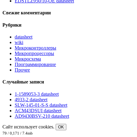
EDSTLZ950/10-OE datasheet
Свежие комментарии
Рубрики
datasheet
wiki
Микроконтроллеры
Микропроцессоры
Микросхема
Программирование
Прочее
Случайные записи
1-1589053-3 datasheet
4933-2 datasheet
SLW-145-01-S-S datasheet
ACM43DSUI datasheet
AD9430BSV-210 datasheet
Сайт использует cookies.
OK
79 / 0,171 / 7.4mb