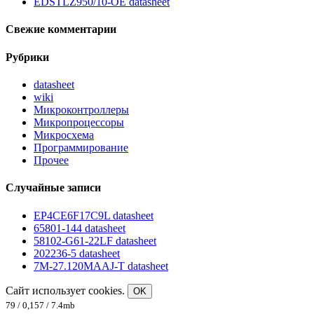
EDSTLZ950/10-OE datasheet
Свежие комментарии
Рубрики
datasheet
wiki
Микроконтроллеры
Микропроцессоры
Микросхема
Программирование
Прочее
Случайные записи
EP4CE6F17C9L datasheet
65801-144 datasheet
58102-G61-22LF datasheet
202236-5 datasheet
7M-27.120MAAJ-T datasheet
Сайт использует cookies.
OK
79 / 0,157 / 7.4mb