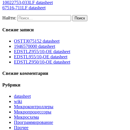
10022753-033LF datasheet
67516-711LF datasheet
Найти:
Свежие записи
OSTTJ075152 datasheet
1946570000 datasheet
EDSTLZ955/10-OE datasheet
EDSTL955/10-OE datasheet
EDSTLZ950/10-OE datasheet
Свежие комментарии
Рубрики
datasheet
wiki
Микроконтроллеры
Микропроцессоры
Микросхема
Программирование
Прочее