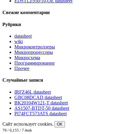
EDSTLZ950/10-OE datasheet
Свежие комментарии
Рубрики
datasheet
wiki
Микроконтроллеры
Микропроцессоры
Микросхема
Программирование
Прочее
Случайные записи
IRFZ46L datasheet
GBC08DCAD datasheet
BK20104W121-T datasheet
AS1507-BTDT-50 datasheet
PI74FCT573ATS datasheet
Сайт использует cookies.
OK
79 / 0,155 / 7.4mb