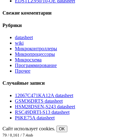
EDSTLZ950/10-OE datasheet
Свежие комментарии
Рубрики
datasheet
wiki
Микроконтроллеры
Микропроцессоры
Микросхема
Программирование
Прочее
Случайные записи
12067C471KA12A datasheet
GSM36DRTS datasheet
HSM28DSEN-S243 datasheet
RSC49DRTI-S13 datasheet
P6KE75A datasheet
Сайт использует cookies.
OK
79 / 0,161 / 7.4mb