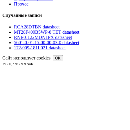
Прочее
Случайные записи
RCA28DTBN datasheet
MT28F400B5WP-8 TET datasheet
RNE0J122MDN1PX datasheet
5601-0-01-15-00-00-03-0 datasheet
172-009-181L021 datasheet
Сайт использует cookies.
OK
79 / 0,776 / 9.97mb