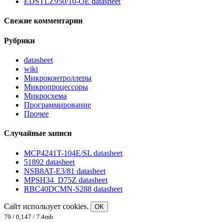
EDSTLZ950/10-OE datasheet
Свежие комментарии
Рубрики
datasheet
wiki
Микроконтроллеры
Микропроцессоры
Микросхема
Программирование
Прочее
Случайные записи
MCP4241T-104E/SL datasheet
51892 datasheet
NSB8AT-E3/81 datasheet
MPSH34_D75Z datasheet
RBC40DCMN-S288 datasheet
Сайт использует cookies.
OK
79 / 0,147 / 7.4mb