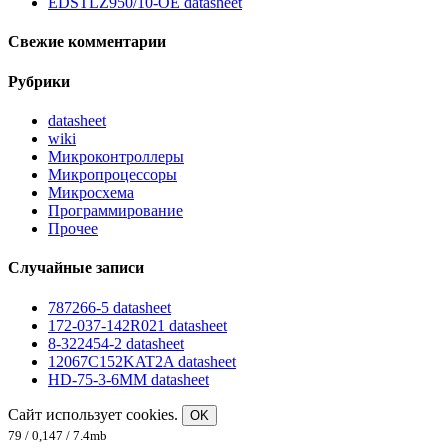
EDSTLZ950/10-OE datasheet
Свежие комментарии
Рубрики
datasheet
wiki
Микроконтроллеры
Микропроцессоры
Микросхема
Программирование
Прочее
Случайные записи
787266-5 datasheet
172-037-142R021 datasheet
8-322454-2 datasheet
12067C152KAT2A datasheet
HD-75-3-6MM datasheet
Сайт использует cookies.
OK
79 / 0,147 / 7.4mb