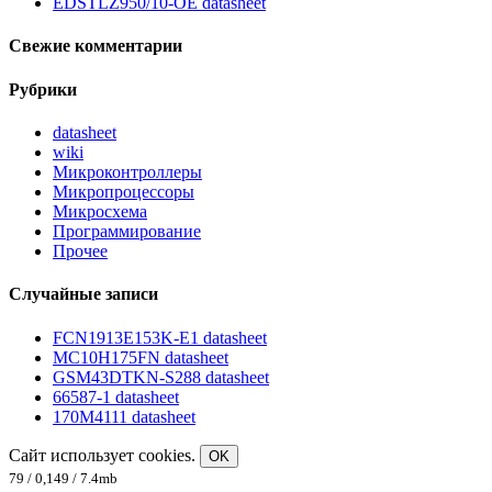
EDSTLZ950/10-OE datasheet
Свежие комментарии
Рубрики
datasheet
wiki
Микроконтроллеры
Микропроцессоры
Микросхема
Программирование
Прочее
Случайные записи
FCN1913E153K-E1 datasheet
MC10H175FN datasheet
GSM43DTKN-S288 datasheet
66587-1 datasheet
170M4111 datasheet
Сайт использует cookies.
OK
79 / 0,149 / 7.4mb