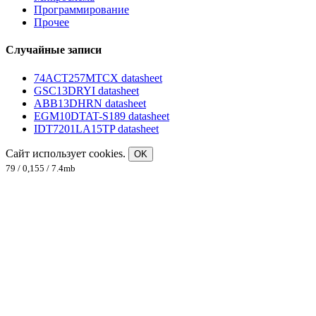
Программирование
Прочее
Случайные записи
74ACT257MTCX datasheet
GSC13DRYI datasheet
ABB13DHRN datasheet
EGM10DTAT-S189 datasheet
IDT7201LA15TP datasheet
Сайт использует cookies.
OK
79 / 0,155 / 7.4mb