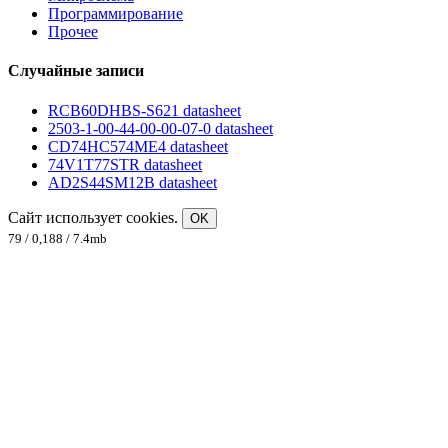
Программирование
Прочее
Случайные записи
RCB60DHBS-S621 datasheet
2503-1-00-44-00-00-07-0 datasheet
CD74HC574ME4 datasheet
74V1T77STR datasheet
AD2S44SM12B datasheet
Сайт использует cookies.
OK
79 / 0,188 / 7.4mb