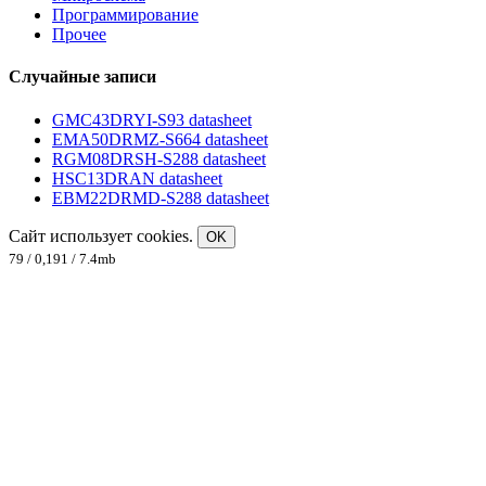
Программирование
Прочее
Случайные записи
GMC43DRYI-S93 datasheet
EMA50DRMZ-S664 datasheet
RGM08DRSH-S288 datasheet
HSC13DRAN datasheet
EBM22DRMD-S288 datasheet
Сайт использует cookies.
OK
79 / 0,191 / 7.4mb