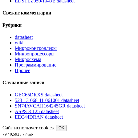
EDSTLZ950/10-OE datasheet
Свежие комментарии
Рубрики
datasheet
wiki
Микроконтроллеры
Микропроцессоры
Микросхема
Программирование
Прочее
Случайные записи
GEC65DRXS datasheet
523-13-068-11-061001 datasheet
SN74AVCAH164245GR datasheet
ASPS-8-125 datasheet
EEC44DRAN datasheet
Сайт использует cookies.
OK
79 / 0,592 / 7.4mb