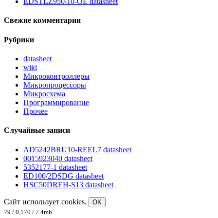
EDSTLZ950/10-OE datasheet
Свежие комментарии
Рубрики
datasheet
wiki
Микроконтроллеры
Микропроцессоры
Микросхема
Программирование
Прочее
Случайные записи
AD5242BRU10-REEL7 datasheet
0015923040 datasheet
5352177-1 datasheet
ED100/2DSDG datasheet
HSC50DREH-S13 datasheet
Сайт использует cookies.
OK
79 / 0,170 / 7.4mb