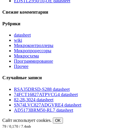
EDSTLZ950/10-OE datasheet
Свежие комментарии
Рубрики
datasheet
wiki
Микроконтроллеры
Микропроцессоры
Микросхема
Программирование
Прочее
Случайные записи
RSA35DRSD-S288 datasheet
74FCT16827ATPVCG4 datasheet
82-28-3024 datasheet
SN74LVC827ADGVRE4 datasheet
AD5173BRM50-RL7 datasheet
Сайт использует cookies.
OK
79 / 0,170 / 7.4mb