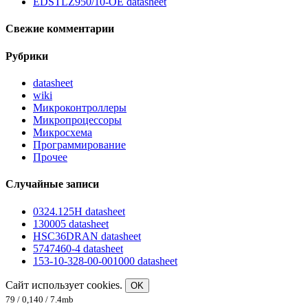
EDSTLZ950/10-OE datasheet
Свежие комментарии
Рубрики
datasheet
wiki
Микроконтроллеры
Микропроцессоры
Микросхема
Программирование
Прочее
Случайные записи
0324.125H datasheet
130005 datasheet
HSC36DRAN datasheet
5747460-4 datasheet
153-10-328-00-001000 datasheet
Сайт использует cookies.
OK
79 / 0,140 / 7.4mb