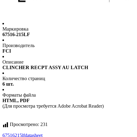
Маркировка
67516-215LF
Производитель
FCI
Описание
CLINCHER RECPT ASSY AU LATCH
Количество страниц
6 шт.
Форматы файла
HTML, PDF
(Для просмотра требуется Adobe Acrobat Reader)
Просмотрено:
231
67516215lf
datasheet