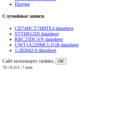
Прочее
Случайные записи
CD74HCT74MTE4 datasheet
STTH812DI datasheet
RBC25DCAN datasheet
UWT1A220MCL1GB datasheet
1-282842-0 datasheet
Сайт использует cookies.
OK
79 / 0,313 / 7.4mb