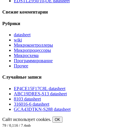
EDSTLZ950/10-OE datasheet
Свежие комментарии
Рубрики
datasheet
wiki
Микроконтроллеры
Микропроцессоры
Микросхема
Программирование
Прочее
Случайные записи
EP4CE15F17C8L datasheet
ABC19DRES-S13 datasheet
8103 datasheet
316016-6 datasheet
GCA43DTKN-S288 datasheet
Сайт использует cookies.
OK
79 / 0,116 / 7.4mb