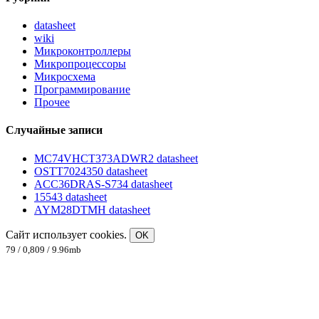
datasheet
wiki
Микроконтроллеры
Микропроцессоры
Микросхема
Программирование
Прочее
Случайные записи
MC74VHCT373ADWR2 datasheet
OSTT7024350 datasheet
ACC36DRAS-S734 datasheet
15543 datasheet
AYM28DTMH datasheet
Сайт использует cookies.
OK
79 / 0,809 / 9.96mb