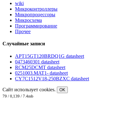
wiki
Микроконтроллеры
Микропроцессоры
Микросхема
Программирование
Прочее
Случайные записи
APT15GT120BRDQ1G datasheet
0473460301 datasheet
RCM25DCMT datasheet
0251003.MAT1- datasheet
CY7C1512V18-250BZXC datasheet
Сайт использует cookies.
OK
79 / 0,139 / 7.4mb