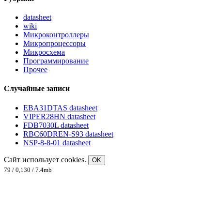
datasheet
wiki
Микроконтроллеры
Микропроцессоры
Микросхема
Программирование
Прочее
Случайные записи
EBA31DTAS datasheet
VIPER28HN datasheet
FDB7030L datasheet
RBC60DREN-S93 datasheet
NSP-8-8-01 datasheet
Сайт использует cookies.
OK
79 / 0,130 / 7.4mb