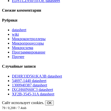
EDSTLZ950/10-OE datasheet
Свежие комментарии
Рубрики
datasheet
wiki
Микроконтроллеры
Микропроцессоры
Микросхема
Программирование
Прочее
Случайные записи
DEHR33D561KA3B datasheet
54697-1440 datasheet
1300940387 datasheet
IXGH60N60C3 datasheet
XF2B-3545-31A datasheet
Сайт использует cookies.
OK
79 / 0,208 / 7.4mb