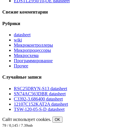
EDSTLZ950/10-OE datasheet
Свежие комментарии
Рубрики
datasheet
wiki
Микроконтроллеры
Микропроцессоры
Микросхема
Программирование
Прочее
Случайные записи
RSC25DRYN-S13 datasheet
SN74AC563DBR datasheet
C3392-3.686400 datasheet
12107C152KAT2A datasheet
TSW-120-05-S-D datasheet
Сайт использует cookies.
OK
79 / 0,145 / 7.39mb