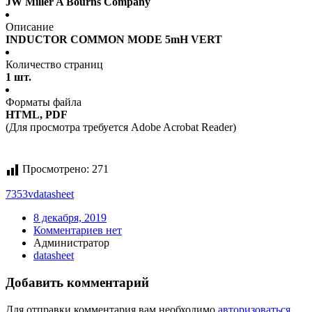
JW Miller A Bourns Company
Описание
INDUCTOR COMMON MODE 5mH VERT
Количество страниц
1 шт.
Форматы файла
HTML, PDF
(Для просмотра требуется Adobe Acrobat Reader)
Просмотрено:
271
7353v
datasheet
8 декабря, 2019
Комментариев нет
Администратор
datasheet
Добавить комментарий
Для отправки комментария вам необходимо
авторизоваться
.