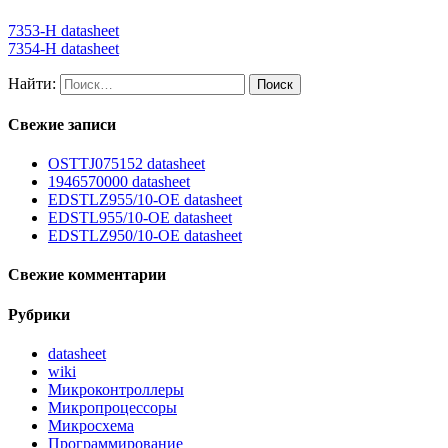
7353-H datasheet
7354-H datasheet
Найти:
Свежие записи
OSTTJ075152 datasheet
1946570000 datasheet
EDSTLZ955/10-OE datasheet
EDSTL955/10-OE datasheet
EDSTLZ950/10-OE datasheet
Свежие комментарии
Рубрики
datasheet
wiki
Микроконтроллеры
Микропроцессоры
Микросхема
Программирование