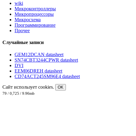
wiki
Микроконтроллеры
Микропроцессоры
Микросхема
Программирование
Прочее
Случайные записи
GEM12DCAN datasheet
SN74CBT3244CPWR datasheet
DVI
EEM06DREH datasheet
CD74ACT245SM96E4 datasheet
Сайт использует cookies.
OK
79 / 0,725 / 9.96mb