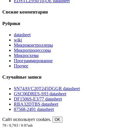
EDSTLZ950/10-OE datasheet
Свежие комментарии
Рубрики
datasheet
wiki
Микроконтроллеры
Микропроцессоры
Микросхема
Программирование
Прочее
Случайные записи
SN74AVC20T245DGGR datasheet
GSC06DRES-S93 datasheet
DF1506S-E3/77 datasheet
RBA32DTBS datasheet
87568-2491 datasheet
Сайт использует cookies.
OK
79 / 0,793 / 9.97mb