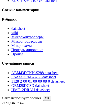
EDSTLZ950/10-OE datasheet
Свежие комментарии
Рубрики
datasheet
wiki
Микроконтроллеры
Микропроцессоры
Микросхема
Программирование
Прочее
Случайные записи
ABM43DTKN-S288 datasheet
ESA44DRMI-S288 datasheet
3128-2-00-01-00-00-08-0 datasheet
GBM28DCSD datasheet
HMC12DRAH datasheet
Сайт использует cookies.
OK
79 / 0,146 / 7.4mb