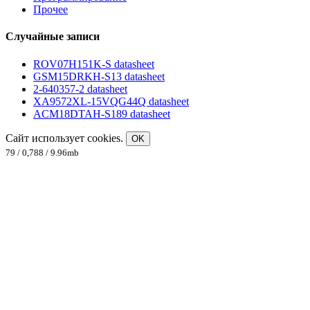
Прочее
Случайные записи
ROV07H151K-S datasheet
GSM15DRKH-S13 datasheet
2-640357-2 datasheet
XA9572XL-15VQG44Q datasheet
ACM18DTAH-S189 datasheet
Сайт использует cookies.
OK
79 / 0,788 / 9.96mb