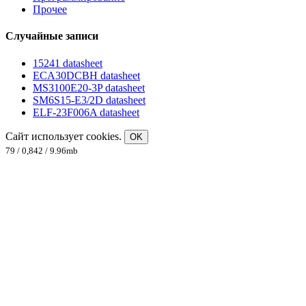
Прочее
Случайные записи
15241 datasheet
ECA30DCBH datasheet
MS3100E20-3P datasheet
SM6S15-E3/2D datasheet
ELF-23F006A datasheet
Сайт использует cookies.
OK
79 / 0,842 / 9.96mb