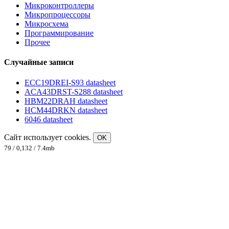
Микроконтроллеры
Микропроцессоры
Микросхема
Программирование
Прочее
Случайные записи
ECC19DREI-S93 datasheet
ACA43DRST-S288 datasheet
HBM22DRAH datasheet
HCM44DRKN datasheet
6046 datasheet
Сайт использует cookies.
OK
79 / 0,132 / 7.4mb