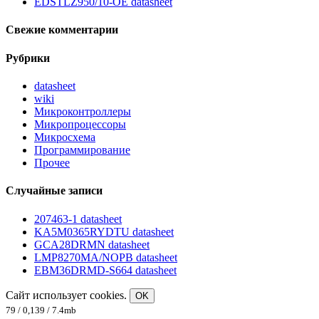
EDSTLZ950/10-OE datasheet
Свежие комментарии
Рубрики
datasheet
wiki
Микроконтроллеры
Микропроцессоры
Микросхема
Программирование
Прочее
Случайные записи
207463-1 datasheet
KA5M0365RYDTU datasheet
GCA28DRMN datasheet
LMP8270MA/NOPB datasheet
EBM36DRMD-S664 datasheet
Сайт использует cookies.
OK
79 / 0,139 / 7.4mb