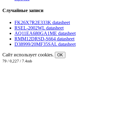
Случайные записи
FK26X7R2E333K datasheet
RSEL-2002WL datasheet
AQ11EA680GA1ME datasheet
RMM12DRSD-S664 datasheet
D38999/20MF35SAL datasheet
Сайт использует cookies.
OK
79 / 0,227 / 7.4mb