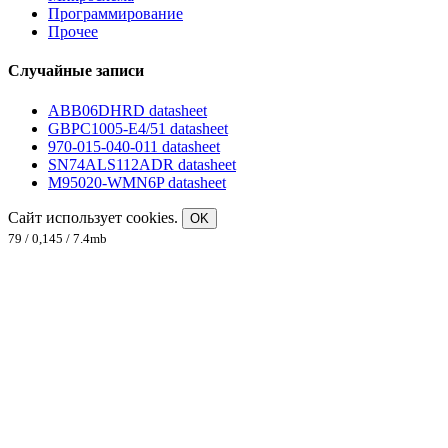
Программирование
Прочее
Случайные записи
ABB06DHRD datasheet
GBPC1005-E4/51 datasheet
970-015-040-011 datasheet
SN74ALS112ADR datasheet
M95020-WMN6P datasheet
Сайт использует cookies.
OK
79 / 0,145 / 7.4mb