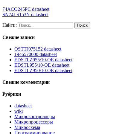
74ACQ245PC datasheet
SN74LS153N datasheet
Найти:
Свежие записи
OSTTJ075152 datasheet
1946570000 datasheet
EDSTLZ955/10-OE datasheet
EDSTL955/10-OE datasheet
EDSTLZ950/10-OE datasheet
Свежие комментарии
Рубрики
datasheet
wiki
Микроконтроллеры
Микропроцессоры
Микросхема
Программирование